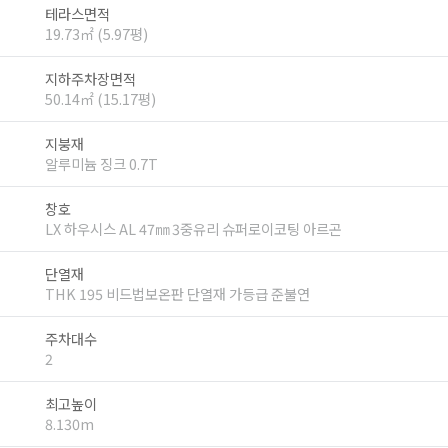
테라스면적
19.73㎡ (5.97평)
지하주차장면적
50.14㎡ (15.17평)
지붕재
알루미늄 징크 0.7T
창호
LX 하우시스 AL 47㎜ 3중유리 슈퍼로이코팅 아르곤
단열재
THK 195 비드법보온판 단열재 가등급 준불연
주차대수
2
최고높이
8.130m