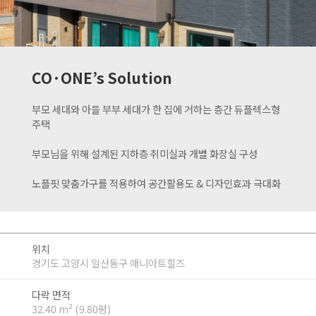
CO·ONE’s Solution
부모 세대와 아들 부부 세대가 한 집에 거하는 층간 듀플렉스형
주택
부모님을 위해 설계된 지하층 취미실과 개별 화장실 구성
노플핏 맞춤가구를 적용하여 공간활용도 & 디자인효과 극대화
위치
경기도 고양시 일산동구 애니아트힐즈
다락 면적
32.40 m² (9.80평)