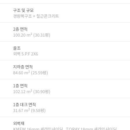
구조 및 규모
경량목구조 + 철근콘크리트
2층 면적
100.20 m² (30.31평)
골조
외벽 S.P.F 2X6
지하층 면적
84.60 m² (25.59평)
1층 면적
102.12 m² (30.90평)
1층 데크 면적
31.67 m² (9.58평)
외벽재
KMEW 16mm 세라믹사이딩 , TORAY 18mm 세라믹사이딩 ,