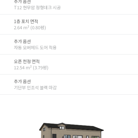
추가 옵션
T12 현무암 정형데크 시공
1층 포치 면적
2.64 m² (0.80평)
추가 옵션
자동 오버헤드 도어 적용
오픈 천정 면적
12.54 m² (3.79평)
추가 옵션
기단부 인조석 블랙 마감