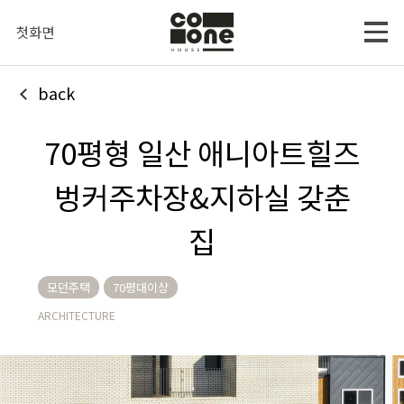
첫화면
back
70평형 일산 애니아트힐즈
벙커주차장&지하실 갖춘
집
모던주택
70평대이상
ARCHITECTURE