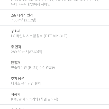
뉴테크우드 합성목재 사이딩
2층 테라스 면적
7.00 m² (2.12평)
창호재
LG 독일식 시스템 창호 (PTT70K-31T)
총 면적
289.60 m² (87.60평)
단열재
인슐레이션 (R=21) 수성연질폼
추가 옵션
타카쇼 유리난간 설치
지붕재
KMEW 세라믹기와 (차열 글라사)