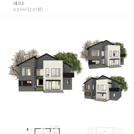
데크3
6.83m²(2.07평)