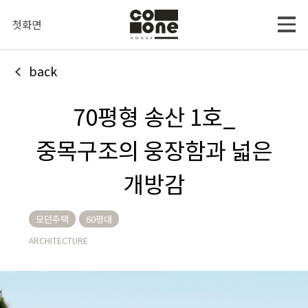
첫화면
back
70평형 송산 1호_
중목구조의 웅장함과 넓은
개방감
모던주택
60평대
ARCHITECTURE