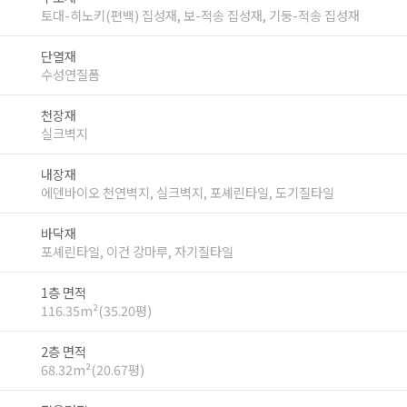
토대-히노키(편백) 집성재, 보-적송 집성재, 기둥-적송 집성재
단열재
수성연질폼
천장재
실크벽지
내장재
에덴바이오 천연벽지, 실크벽지, 포셰린타일, 도기질타일
바닥재
포셰린타일, 이건 강마루, 자기질타일
1층 면적
116.35m²(35.20평)
2층 면적
68.32m²(20.67평)