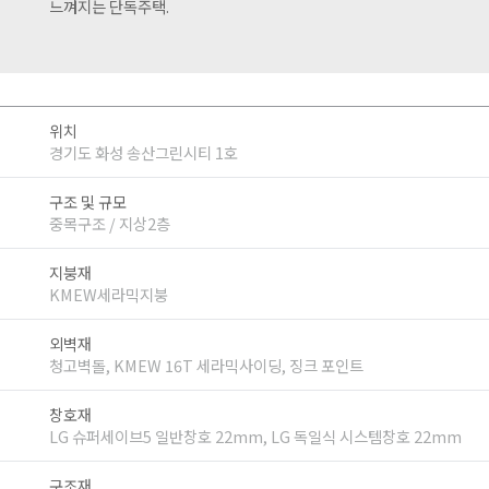
느껴지는 단독주택.
위치
경기도 화성 송산그린시티 1호
구조 및 규모
중목구조 / 지상2층
지붕재
KMEW세라믹지붕
외벽재
청고벽돌, KMEW 16T 세라믹사이딩, 징크 포인트
창호재
LG 슈퍼세이브5 일반창호 22mm, LG 독일식 시스템창호 22mm
구조재