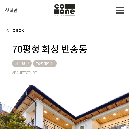
첫화면
back
70평형 화성 반송동
세미모던
70평대이상
ARCHITECTURE