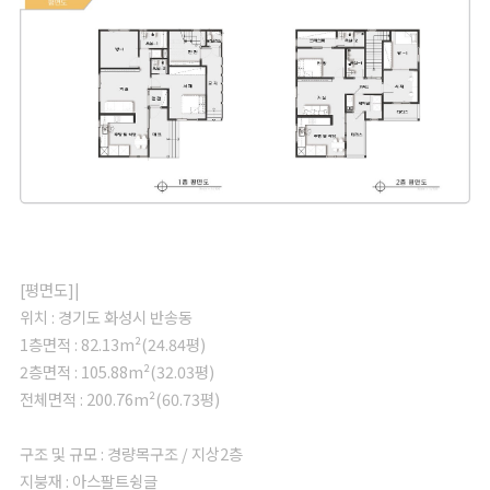
[평면도]|
위치 : 경기도 화성시 반송동
1층면적 : 82.13m²(24.84평)
2층면적 : 105.88m²(32.03평)
전체면적 : 200.76m²(60.73평)
구조 및 규모 : 경량목구조 / 지상2층
지붕재 : 아스팔트슁글