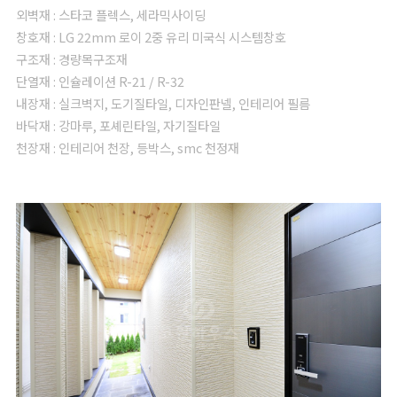
외벽재 : 스타코 플렉스, 세라믹사이딩
창호재 : LG 22mm 로이 2중 유리 미국식 시스템창호
구조재 : 경량목구조재
단열재 : 인슐레이션 R-21 / R-32
내장재 : 실크벽지, 도기질타일, 디자인판넬, 인테리어 필름
바닥재 : 강마루, 포셰린타일, 자기질타일
천장재 : 인테리어 천장, 등박스, smc 천정재