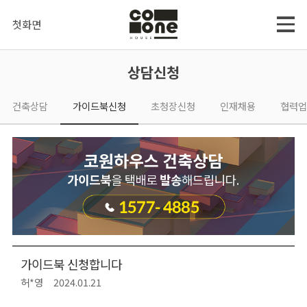
첫화면
상담신청
건축상담
가이드북신청
초청장신청
인재채용
협력업
가이드북 신청합니다
허*영
2024.01.21