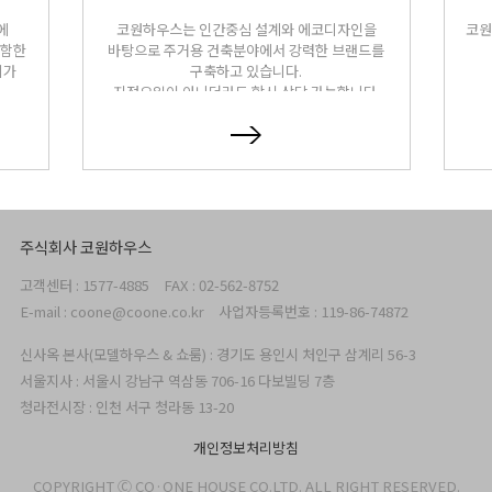
에
코원하우스는 인간중심 설계와 에코디자인을
코원
포함한
바탕으로 주거용 건축분야에서 강력한 브랜드를
리가
구축하고 있습니다.
지정요일이 아니더라도 항시 상담 가능합니다.
주식회사 코원하우스
고객센터 : 1577-4885
FAX : 02-562-8752
E-mail : coone@coone.co.kr
사업자등록번호 : 119-86-74872
신사옥 본사(모델하우스 & 쇼룸) : 경기도 용인시 처인구 삼계리 56-3
서울지사 : 서울시 강남구 역삼동 706-16 다보빌딩 7층
청라전시장 : 인천 서구 청라동 13-20
개인정보처리방침
COPYRIGHT Ⓒ CO·ONE HOUSE CO.LTD. ALL RIGHT RESERVED.