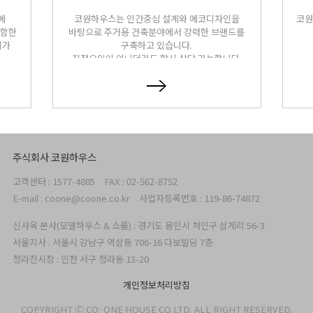
에
코원하우스는 인간중심 설계와 에코디자인을
코원
포함한
바탕으로 주거용 건축분야에서 강력한 브랜드를
리가
구축하고 있습니다.
지정요일이 아니더라도 항시 상담 가능합니다.
주식회사 코원하우스
고객센터 : 1577-4885
FAX : 02-562-8752
E-mail : coone@coone.co.kr
사업자등록번호 : 119-86-74872
신사옥 본사(모델하우스 & 쇼룸) : 경기도 용인시 처인구 삼계리 56-3
서울지사 : 서울시 강남구 역삼동 706-16 다보빌딩 7층
청라전시장 : 인천 서구 청라동 13-20
개인정보처리방침
COPYRIGHT Ⓒ CO·ONE HOUSE CO.LTD. ALL RIGHT RESERVED.