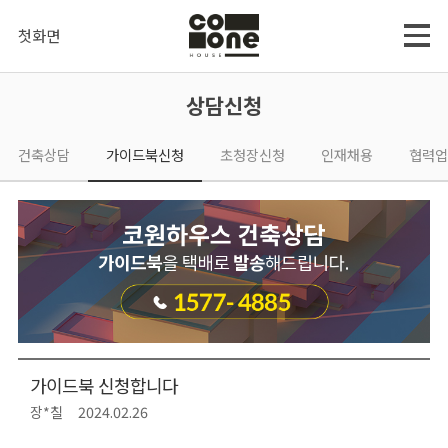
첫화면
상담신청
건축상담
가이드북신청
초청장신청
인재채용
협력업
가이드북 신청합니다
장*칠
2024.02.26